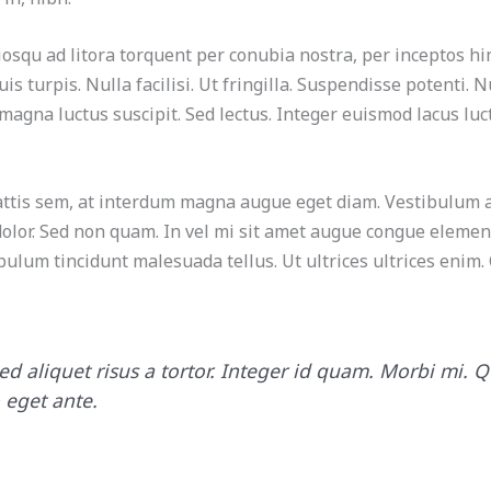
iosqu ad litora torquent per conubia nostra, per inceptos h
is turpis. Nulla facilisi. Ut fringilla. Suspendisse potenti.
 magna luctus suscipit. Sed lectus. Integer euismod lacus lu
tis sem, at interdum magna augue eget diam. Vestibulum ant
 dolor. Sed non quam. In vel mi sit amet augue congue elemen
ibulum tincidunt malesuada tellus. Ut ultrices ultrices enim.
ed aliquet risus a tortor. Integer id quam. Morbi mi. Qu
o eget ante.