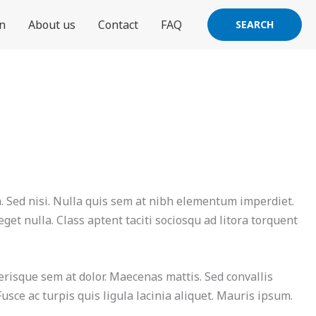
an
About us
Contact
FAQ
SEARCH
m. Sed nisi. Nulla quis sem at nibh elementum imperdiet.
et nulla. Class aptent taciti sociosqu ad litora torquent
lerisque sem at dolor. Maecenas mattis. Sed convallis
 Fusce ac turpis quis ligula lacinia aliquet. Mauris ipsum.