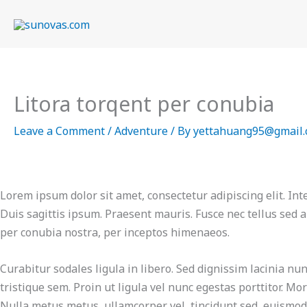
Skip
to
content
Litora torqent per conubia
Leave a Comment
/
Adventure
/ By
yettahuang95@gmail
Lorem ipsum dolor sit amet, consectetur adipiscing elit. In
Duis sagittis ipsum. Praesent mauris. Fusce nec tellus sed 
per conubia nostra, per inceptos himenaeos.
Curabitur sodales ligula in libero. Sed dignissim lacinia nu
tristique sem. Proin ut ligula vel nunc egestas porttitor. Mor
Nulla metus metus, ullamcorper vel, tincidunt sed, euismod 