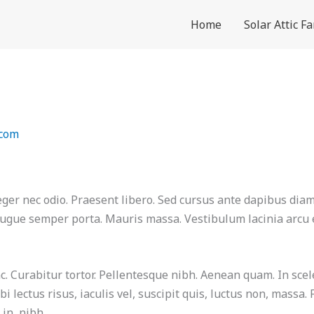
Home
Solar Attic F
.com
teger nec odio. Praesent libero. Sed cursus ante dapibus dia
augue semper porta. Mauris massa. Vestibulum lacinia arcu eg
nc. Curabitur tortor. Pellentesque nibh. Aenean quam. In sce
bi lectus risus, iaculis vel, suscipit quis, luctus non, massa.
in, nibh.