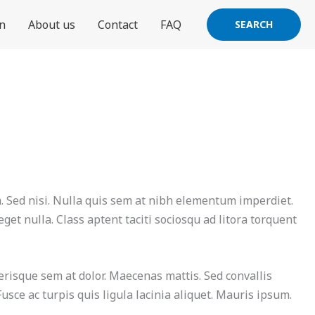
an
About us
Contact
FAQ
SEARCH
m. Sed nisi. Nulla quis sem at nibh elementum imperdiet.
et nulla. Class aptent taciti sociosqu ad litora torquent
lerisque sem at dolor. Maecenas mattis. Sed convallis
 Fusce ac turpis quis ligula lacinia aliquet. Mauris ipsum.