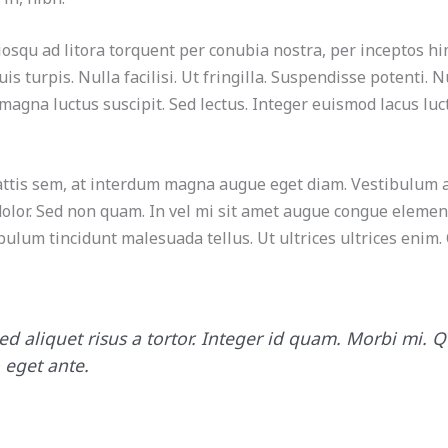
iosqu ad litora torquent per conubia nostra, per inceptos h
is turpis. Nulla facilisi. Ut fringilla. Suspendisse potenti.
 magna luctus suscipit. Sed lectus. Integer euismod lacus lu
tis sem, at interdum magna augue eget diam. Vestibulum ant
 dolor. Sed non quam. In vel mi sit amet augue congue elemen
ibulum tincidunt malesuada tellus. Ut ultrices ultrices enim.
ed aliquet risus a tortor. Integer id quam. Morbi mi. Qu
o eget ante.