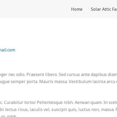
Home
Solar Attic F
ail.com
teger nec odio. Praesent libero. Sed cursus ante dapibus dia
augue semper porta. Mauris massa. Vestibulum lacinia arcu eg
nc. Curabitur tortor. Pellentesque nibh. Aenean quam. In sce
bi lectus risus, iaculis vel, suscipit quis, luctus non, massa.
in, nibh.