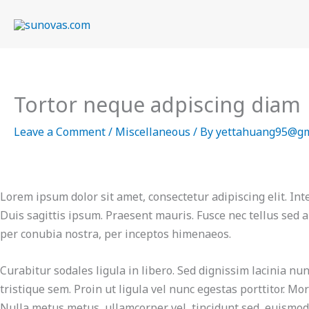
Skip
to
content
Tortor neque adpiscing diam
Leave a Comment
/
Miscellaneous
/ By
yettahuang95@gm
Lorem ipsum dolor sit amet, consectetur adipiscing elit. In
Duis sagittis ipsum. Praesent mauris. Fusce nec tellus sed 
per conubia nostra, per inceptos himenaeos.
Curabitur sodales ligula in libero. Sed dignissim lacinia nu
tristique sem. Proin ut ligula vel nunc egestas porttitor. Mor
Nulla metus metus, ullamcorper vel, tincidunt sed, euismod 